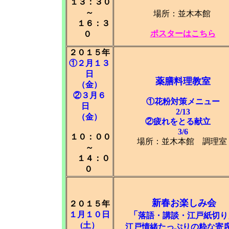
１３：３０
～
場所：並木本館
１６：３
ポスターはこちら
０
２０１５年
①２月１３
日
薬膳料理教室
（金）
②３月６
①花粉対策メニュー
日
2/13
（金）
②疲れをとる献立
3/6
１０：００
場所：並木本館 調理室
～
１４：０
０
新春お楽しみ会
２０１５年
１月１０日
「
落語・講談・江戸紙切り
(土）
江戸情緒たっぷりの粋な寄