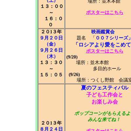
（土）
場所：並木本館
１３：００
～
ポスターはこちら
１６：０
０
２０1３年
映画鑑賞会
９月２０日
題名 「
００７シリーズ
（金）
「ロシアより愛をこめて
９月２６日
ポスターはこちら
（木）
(9/20)
１３：３０
場所：並木本
～
多目的ホール
(9/26
１５：０５
場所：つくし野館 会議
夏のフェスティバル
子ども工作会と
お楽しみ会
ポップコーンがもらえるよ
みんな来てね！
２０1３年
８月２４日
ポスターはこちら