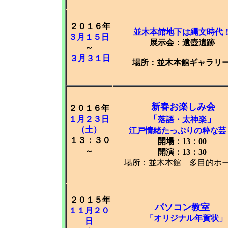
２０１６年
並木本館地下は縄文時代
３月１５日
展示会：遠壺遺跡
～
３月３１日
場所：並木本館ギャラリ
新春お楽しみ会
２０１６年
「
」
１月２３日
落語・太神楽
（土）
江戸情緒たっぷりの粋な芸
１３：３０
開場：13：00
～
開演：13：30
場所：並木本館 多目的ホ
２０１５年
パソコン教室
１１月２０
「オリジナル年賀状」
日