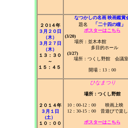
なつかしの名画 映画鑑賞
「
」
題名
二十四の瞳
２０1４年
ポスターはこちら
３月２０日
(3/20)
（木）
場所：並木本
３月２７日
多目的ホール
（木）
(3/27
１３：３０
場所：つくし野館 会議
～
１５：４５
開場：13：00
ひなまつり
場所：つくし野館
10：00-12：00 映
２０１４年
12：30-15：00 昔遊びで楽
３月１日
(土）
ポスターはこちら
１０：００