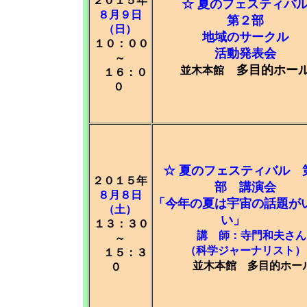
２０１５年
☆ 夏のフェスティバ
８月９日
第２部
（日）
地域のサークル
１０：００
活動発表会
～
多目的ホー
並木本館
１６：０
０
☆ 夏のフェスティバル 
２０１５年
部 講演会
８月８日
「今年の夏は宇宙の話題が
（土）
い」
１３：３０
講 師：寺門和夫さん
～
（科学ジャーナリスト）
１５：３
並木本館
多目的ホー
０