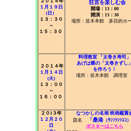
２０１４年
狂言を楽しむ会 
１月１９日
開場：13：00
(日）
開演：13：30
１３：３０
場所：並木本館 多目的ホ
～
１５：３０
料理教室 「太巻き寿司」
あげは蝶の「太巻きずし
２０１４年
を作ろう！
１月１４日
場所：並木本館 調理
(火)
１３：００
～
１６：００
２０1３年
なつかしの名画 映画鑑賞
１２月２０
「桑港
題名
（ｻﾝﾌﾗﾝｼｽｺ
日
ポスターはこちら