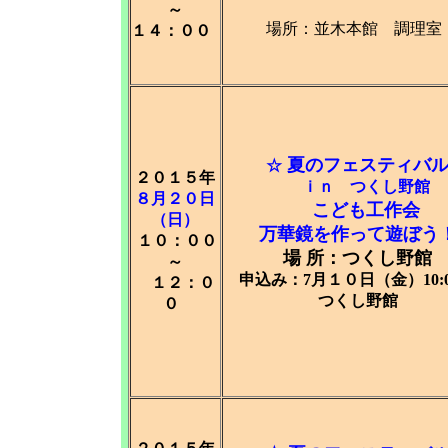
～
場所：並木本館 調理
１４：００
夏のフェスティバ
☆
２０１５年
ｉｎ つくし野館
８月２０日
こども工作会
（日）
万華鏡を作って遊ぼう
１０：００
場 所：つくし野館
～
申込み：7月１０日（金）10
１２：０
つくし野館
０