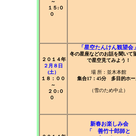
～
１５:０
０
「星空たんけん観望会
冬の星座などのお話を聞いて
２０１４年
で星空見てみよう！
２月８日
(土）
場 所：並木本館
１８：００
集合17：45分 多目的ホー
～
（雪のため中止）
２０:０
０
新春お楽しみ会
「 善竹十郎師と