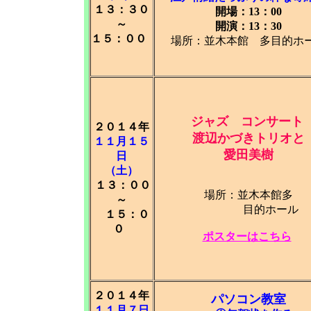
１３：３０
開場：13：00
～
開演：13：30
１５：００
場所：並木本館 多目的ホ
ジャズ コンサート
２０１４年
渡辺かづきトリオと
１１月１５
愛田美樹
日
（土）
１３：００
場所：並木本館多
～
目的ホール
１５：０
０
ポスターはこちら
２０１４年
パソコン教室
１１月７日