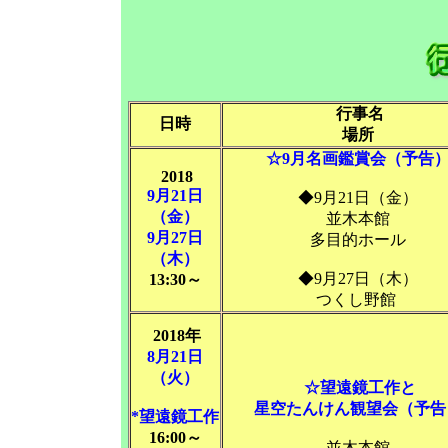
行事名
日時
場所
☆9月名画鑑賞会（予告
2018
9月21日
◆9月21日（金）
（金）
並木本館
9月27日
多目的ホール
（木）
◆9月27日（木）
13:30～
つくし野館
2018年
8月21日
（火）
☆望遠鏡工作と
星空たんけん観望会（予告
*望遠鏡工作
16:00～
並木本館