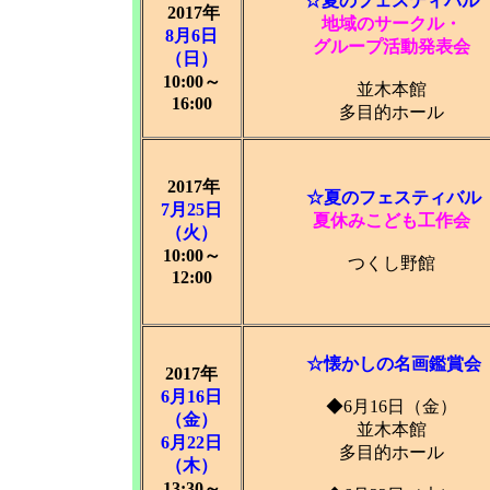
☆夏のフェスティバル
2017年
地域のサークル・
8月6日
グループ活動発表会
（日）
10:00～
並木本館
16:00
多目的ホール
2017年
☆夏のフェスティバル
7月25日
夏休みこども工作会
（火）
10:00～
つくし野館
12:00
☆懐かしの名画鑑賞会
2017年
6月16日
◆6月16日（金）
（金）
並木本館
6月22日
多目的ホール
（木）
13:30～