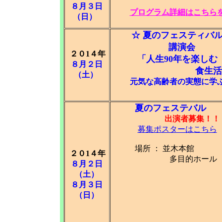
８月３日
プログラム詳細はこちら
（日）
☆ 夏のフェスティバ
講演会
２０1４年
「人生90年を楽しむ
８月２日
食生活
（土）
元気な高齢者の実態に学
夏のフェステバル
出演者募集！！
募集ポスターはこちら
場所 ： 並木本
２０1４年
多目的ホール
８月２日
（土）
８月３日
（日）