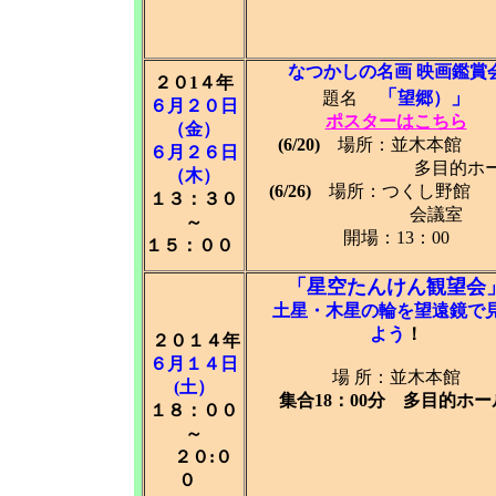
なつかしの名画 映画鑑賞
２０1４年
「
」
題名
望郷）
６月２０日
ポスターはこちら
（金）
(6/20)
場所：並木本
６月２６日
多目的ホー
（木）
(6/26)
場所：つくし
１３：３０
会議室
～
開場：13：00
１５：００
「星空たんけん観望会
土星・木星の輪を望遠鏡で
よう
！
２０１４年
６月１４日
場 所：並木本館
(土）
集合18：00分 多目的ホー
１８：００
～
２０:０
０