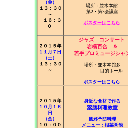
（金）
場所：並木本館
１３：３０
第2・第3会議室
～
１６：３
ポスターはこちら
０
ジャズ コンサート
２０１５年
岩橋百合 ＆
１１月７日
若手プロミュージシャ
（土）
１３：３０
場所：並木本館多
～
目的ホール
ポスターはこちら
２０１５年
身近な食材で作る
１０月１６
薬膳料理教室
日
（金）
風邪予防料理
１０：００
メニュー：根菜粥他