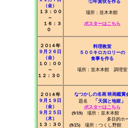
①年賀状を作る
（金）
１３：００
場所：並木本館
～
１６：３
ポスターはこちら
０
２０1４年
料理教室
９月２６日
５００キロカロリーの
（金）
食事を作る
１０：００
～
場所：並木本館 調理室
１２：３０
なつかしの名画 映画鑑賞
２０1４年
９月１９日
「
」
題名
天国と地獄
（金）
ポスターはこちら
９月２５日
(9/19)
場所：並木本
（木）
多目的ホー
１３：３０
(9/25)
場所：つくし