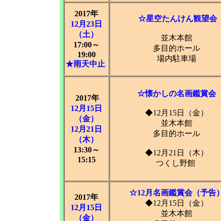
2017年
☆星空たんけん観望会
12月23日
（土）
並木本館
17:00～
多目的ホール
19:00
場内駐車場
★雨天中止
☆懐かしの名画鑑賞会
2017年
12月15日
◆12月15日（金）
（金）
並木本館
12月21日
多目的ホール
（木）
13:30～
◆12月21日（木）
15:15
つくし野館
☆12月名画鑑賞会（予告
2017年
◆12月15日（金）
12月15日
並木本館
（金）