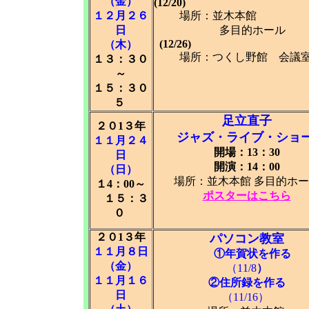
（金）
(12/20)
１２月２６
場所：並木本
日
多目的ホール
(12/2
（木）
場所：つくし野館 会議
１３：３０
～
１５：３０
５
足立直子
２０1３年
ジャズ・ライブ・ショ
１１月２４
開場：13：30
日
開演：14：00
（日）
場所：並木本館 多目的ホ
１4：00～
ポスターはこちら
１５：３
０
２０1３年
パソコン教室
１１月８日
①年賀状を作る
（金）
（11/8
）
１１月１６
②住所録を作る
日
（11/16）